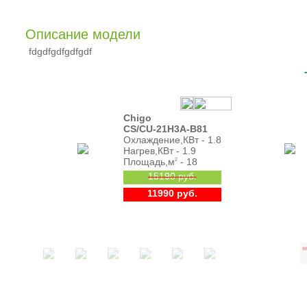
Описание модели
fdgdfgdfgdfgdf
Chigo
CS/CU-21H3A-B81
Охлаждение,КВт - 1.8
Нагрев,КВт - 1.9
Площадь,м
- 18
2
15190 руб.
11990 руб.