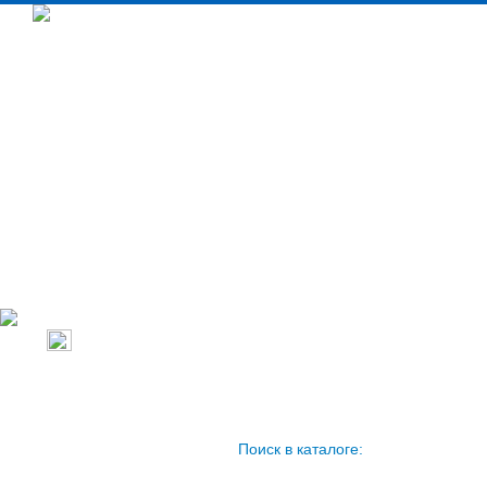
Настенные ко
Промышленное
Напольно-пот
тепловое
Кассетные ко
оборудование
Канальные ко
Бытовое тепловое
Колонные кон
оборудование
Кондиционеры
Поиск в каталоге: