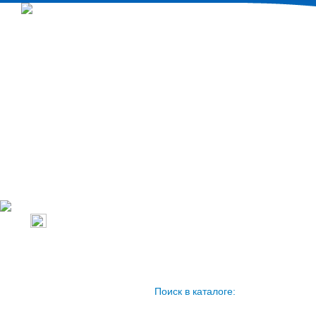
Настенные ко
Промышленное
Напольно-пот
тепловое
Кассетные ко
оборудование
Канальные ко
Бытовое тепловое
Колонные кон
оборудование
Кондиционеры
Поиск в каталоге: