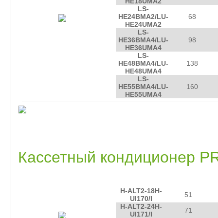
HE18UMA2
LS-
HE24BMA2/LU-
68
HE24UMA2
LS-
HE36BMA4/LU-
98
HE36UMA4
LS-
HE48BMA4/LU-
138
HE48UMA4
LS-
HE55BMA4/LU-
160
HE55UMA4
Кассетный кондиционер P
мо
площадь
модель
о
2
помещения, м
H-ALT2-18H-
51
UI170/I
H-ALT2-24H-
71
UI171/I