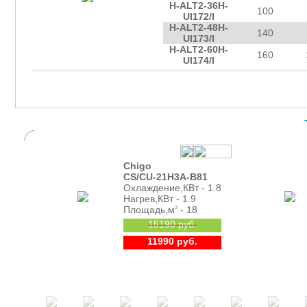
H-ALT2-36H-
100
UI172/I
H-ALT2-48H-
140
UI173/I
H-ALT2-60H-
160
UI174/I
Chigo
CS/CU-21H3A-B81
Охлаждение,КВт - 1.8
Нагрев,КВт - 1.9
Площадь,м
- 18
2
15190 руб.
11990 руб.