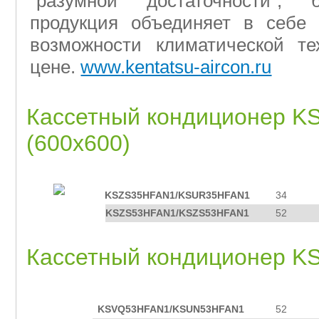
"разумной достаточности", 
продукция объединяет в себе
возможности климатической те
цене.
www.kentatsu-aircon.ru
Кассетный кондиционер K
(600x600)
м
площадь
модель
2
помещения, м
KSZS35HFAN1/KSUR35HFAN1
34
KSZS53HFAN1/KSZS53HFAN1
52
Кассетный кондиционер 
м
площадь
модель
2
помещения, м
KSVQ53HFAN1/KSUN53HFAN1
52