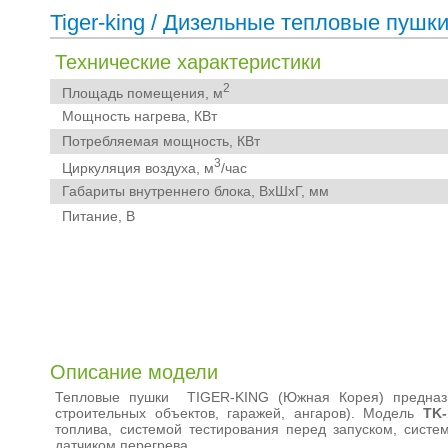
Tiger-king
/
Дизельные тепловые пушк
Технические характеристики
2
Площадь помещения, м
Мощность нагрева, КВт
Потребляемая мощность, КВт
3
Циркуляция воздуха, м
/час
Габариты внутреннего блока, ВхШхГ, мм
Питание, В
Описание модели
Тепловые пушки TIGER-KING (Южная Корея) предназ
строительных объектов, гаражей, ангаров). Модель
TK-
топлива, системой тестирования перед запуском, систе
датчиком перегрева.