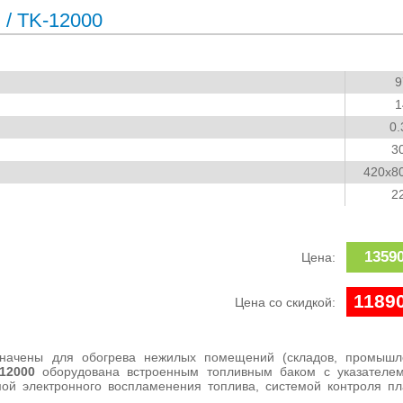
и
/ TK-12000
9
1
0.
3
420x8
2
13590
Цена:
11890
Цена со скидкой:
начены для обогрева нежилых помещений (складов, промышл
12000
оборудована встроенным топливным баком с указателе
мой электронного воспламенения топлива, системой контроля п