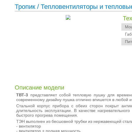
Тропик
/
Тепловентиляторы и тепловы
Те
Мощн
Габа
Пита
Описание модели
ТВТ-3
представляет собой тепловую пушку для времен
современному дизайну пушка отлично впишется в любой ин
Стальной корпус прибора с обеих сторон покрыт анти
длительность эксплуатации. В качестве нагревательно
быстрого прогрева помещения.
ТЭН выполнен из бесшовной трубки из нержавеющей стали
- вентилятор
- вентилятор + полная мощность