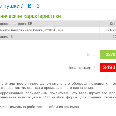
е пушки
/ ТВТ-3
хнические характеристики
ость нагрева, КВт
0/1
риты внутреннего блока, ВхШхГ, мм
360x2
ние, В
2
3870
Цена:
3490
Цена со скидкой:
ного или постоянного дополнительного обогрева помещения. Б
терьер как жилого, так и промышленного назначения.
коррозионным полимерным покрытием, что гарантирует его про
го элемента используется ТЭН особой формы для лучшего тепло
 и оптимально работает в любом из режимов: