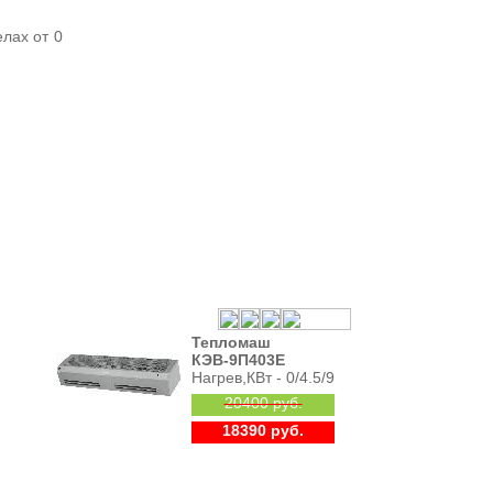
лах от 0
Тепломаш
КЭВ-9П403Е
Нагрев,КВт - 0/4.5/9
20400 руб.
18390 руб.