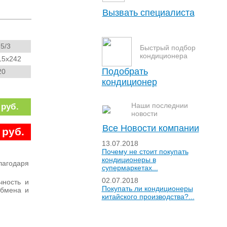
Вызвать специалиста
Пожалуйста, заполните поля формы и
нажмите “отправить”. В ближайшее
.5/3
время с Вами свяжется специалист
Быстрый подбор
нашей компании для уточнения
кондиционера
Ваших пожеланий и времени выезда.
15x242
Ваше имя:
Подобрать
20
кондиционер
Адрес:
Телефон:
Наши последнии
 руб.
новости
Текст с картинки:
Все Новости компании
 руб.
13.07.2018
Почему не стоит покупать
Закрыть окно
кондиционеры в
лагодаря
супермаркетах...
02.07.2018
чность и
Покупать ли кондиционеры
обмена и
китайского производства?...