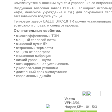
комплектуется выносным пультом управления со встроенн
Воздушная тепловая завеса BHC-18 TR широко используе
кафе, лечебное учреждение и т.д.) для сохранения те
загазованного воздуха улицы.
Тепловую завесу BALLU BHC-18 TR можно устанавливать к
возможно и справа, и слева от проема.
Отличительные свойства:
• высокоэффективный ТЭН
• мощный тепловой поток
• выносной пульт ДУ
• встроенный термостат
• защита от перегрева
• сниженная вибрация
• низкий уровень шума
• антикоррозионная устойчивость
• универсальная установка
• длительный срок эксплуатации
• современный дизайн
Vectra
VFH-3/01
Нагрев,КВт - 0/1.5/3