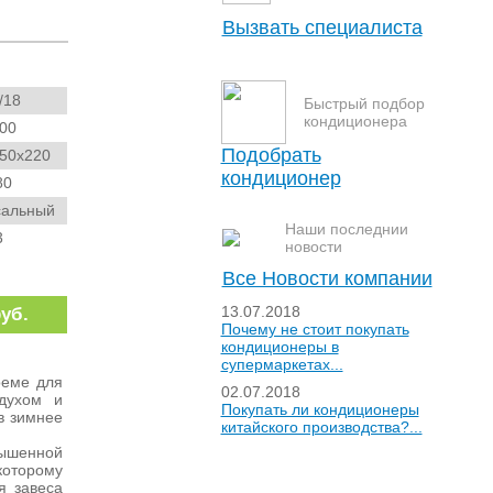
Вызвать специалиста
Пожалуйста, заполните поля формы и
нажмите “отправить”. В ближайшее
/18
время с Вами свяжется специалист
Быстрый подбор
нашей компании для уточнения
кондиционера
Ваших пожеланий и времени выезда.
00
Ваше имя:
Подобрать
50x220
кондиционер
80
Адрес:
сальный
Телефон:
Наши последнии
3
новости
Текст с картинки:
Все Новости компании
13.07.2018
руб.
Почему не стоит покупать
кондиционеры в
супермаркетах...
Закрыть окно
оеме для
02.07.2018
здухом и
Покупать ли кондиционеры
в зимнее
китайского производства?...
ышенной
которому
я завеса