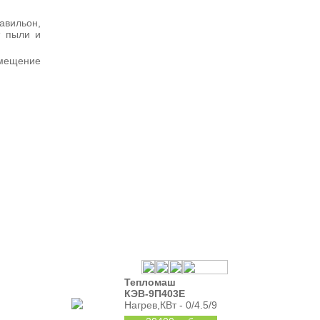
авильон,
т пыли и
змещение
Тепломаш
КЭВ-9П403Е
Нагрев,КВт - 0/4.5/9