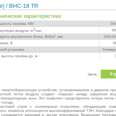
е)
/ BHC-18 TR
хнические характеристики
ость нагрева, КВт
0/9
3
30
уляция воздуха, м
/час
риты внутреннего блока, ВхШхГ, мм
245x19
ние, В
3
об установки
Универ
высоты проёма до, м
0 
Цена:
 энергосберегающее устройство, устанавливаемое в дверном пр
ростной поток воздуха создает «барьер» между наружным во
температурные зоны. Это позволяет предотвратить потери тепла 
 погоду.
 листовой стали с полимерным покрытием, обладающим пов
ьного элемента используется высокоэффективный ТЭН, благодаря 
 сохраняется здоровая и чистая атмосфера. Воздушная теплова