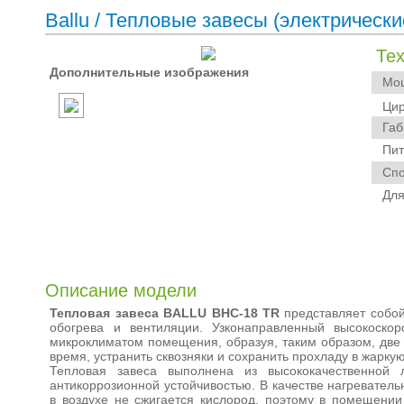
Ballu
/
Тепловые завесы (электрически
Те
Дополнительные изображения
Мощн
Цирк
Габа
Пита
Спос
Для 
Описание модели
Тепловая завеса BALLU BHC-18 TR
представляет собой
обогрева и вентиляции. Узконаправленный высокоско
микроклиматом помещения, образуя, таким образом, две 
время, устранить сквозняки и сохранить прохладу в жаркую
Тепловая завеса выполнена из высококачественной
антикоррозионной устойчивостью. В качестве нагревател
в воздухе не сжигается кислород, поэтому в помещении