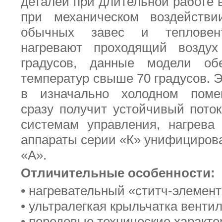
деталей при длительной работе 
при механическом воздейств
обычных завес и тепловент
нагревают проходящий возду
градусов, данные модели об
температур свыше 70 градусов. Э
в изначально холодном поме
сразу получит устойчивый поток
системам управления, нагрева
аппараты серии «К» унифициров
«А».
Отличительные особенности:
• нагревательный «ститч-элемен
• ультралегкая крыльчатка венти
• передовые технические характе