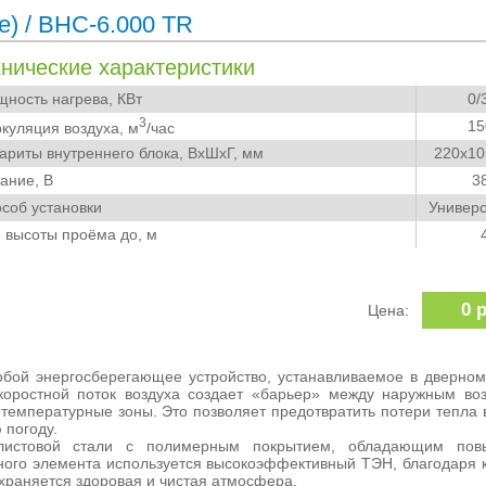
е)
/ BHC-6.000 TR
хнические характеристики
ость нагрева, КВт
0/
3
15
уляция воздуха, м
/час
риты внутреннего блока, ВхШхГ, мм
220x10
ние, В
3
об установки
Универ
высоты проёма до, м
0 
Цена:
бой энергосберегающее устройство, устанавливаемое в дверно
коростной поток воздуха создает «барьер» между наружным во
температурные зоны. Это позволяет предотвратить потери тепла 
 погоду.
 листовой стали с полимерным покрытием, обладающим пов
ьного элемента используется высокоэффективный ТЭН, благодаря 
охраняется здоровая и чистая атмосфера.