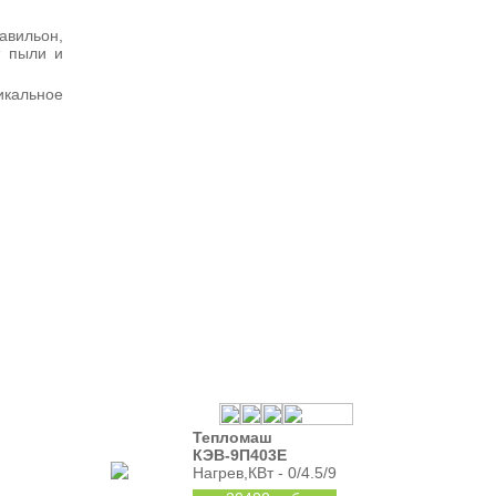
авильон,
т пыли и
икальное
Тепломаш
КЭВ-9П403Е
Нагрев,КВт - 0/4.5/9