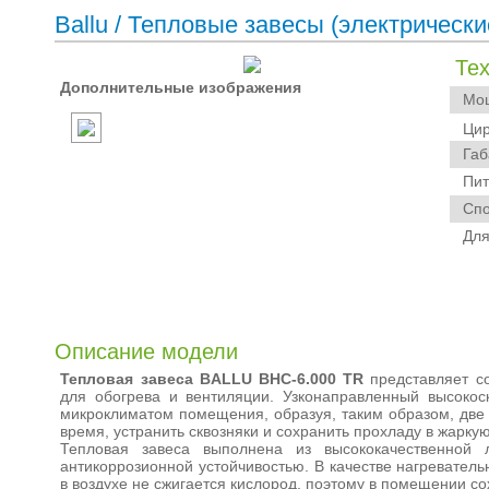
Ballu
/
Тепловые завесы (электрически
Те
Дополнительные изображения
Мощн
Цирк
Габа
Пита
Спос
Для 
Описание модели
Тепловая завеса BALLU BHC-6.000 TR
представляет со
для обогрева и вентиляции. Узконаправленный высокос
микроклиматом помещения, образуя, таким образом, две 
время, устранить сквозняки и сохранить прохладу в жаркую
Тепловая завеса выполнена из высококачественной
антикоррозионной устойчивостью. В качестве нагревател
в воздухе не сжигается кислород, поэтому в помещении с