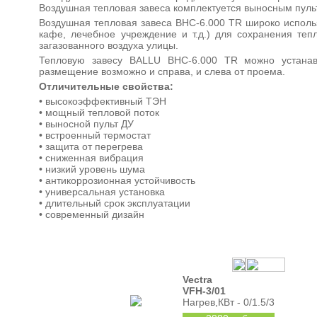
Воздушная тепловая завеса комплектуется выносным пуль
Воздушная тепловая завеса BHC-6.000 TR широко использ
кафе, лечебное учреждение и т.д.) для сохранения те
загазованного воздуха улицы.
Тепловую завесу BALLU BHC-6.000 TR можно устанавл
размещение возможно и справа, и слева от проема.
Отличительные свойства:
• высокоэффективный ТЭН
• мощный тепловой поток
• выносной пульт ДУ
• встроенный термостат
• защита от перегрева
• сниженная вибрация
• низкий уровень шума
• антикоррозионная устойчивость
• универсальная установка
• длительный срок эксплуатации
• современный дизайн
Vectra
VFH-3/01
Нагрев,КВт - 0/1.5/3