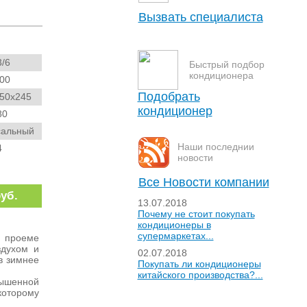
Вызвать специалиста
Пожалуйста, заполните поля формы и
нажмите “отправить”. В ближайшее
3/6
время с Вами свяжется специалист
Быстрый подбор
нашей компании для уточнения
кондиционера
Ваших пожеланий и времени выезда.
00
Ваше имя:
Подобрать
50x245
кондиционер
80
Адрес:
сальный
Телефон:
Наши последнии
4
новости
Текст с картинки:
Все Новости компании
руб.
13.07.2018
Закрыть окно
Почему не стоит покупать
кондиционеры в
супермаркетах...
м проеме
здухом и
02.07.2018
в зимнее
Покупать ли кондиционеры
китайского производства?...
ышенной
которому