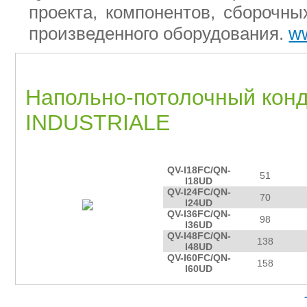
проекта, компонентов, сборочн
произведенного оборудования.
ww
Напольно-потолочный кон
INDUSTRIALE
мо
площадь
модель
о
2
помещения, м
QV-I18FC/QN-
51
I18UD
QV-I24FC/QN-
70
I24UD
QV-I36FC/QN-
98
I36UD
QV-I48FC/QN-
138
I48UD
QV-I60FC/QN-
158
I60UD